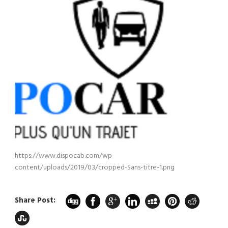
https://www.dispocab.com/wp-
content/uploads/2019/03/cropped-Sans-titre-1.png
Share Post: