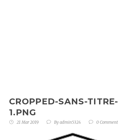
cropped-
Sans-titre-
1.png
CROPPED-SANS-TITRE-
1.PNG
21 Mar 2019
By
admin5324
0 Comment