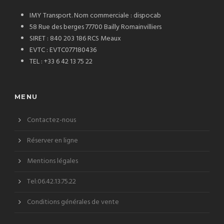
IMY Transport. Nom commerciale : dispocab
58 Rue des berges 77700 Bailly Romainvilliers
SIRET : 840 203 186 RCS Meaux
EVTC : EVTC077180436
TEL : +33 6 42 13 75 22
MENU
Contactez-nous
Réserver en ligne
Mentions légales
Tel:06.42.13.75.22
Conditions générales de vente