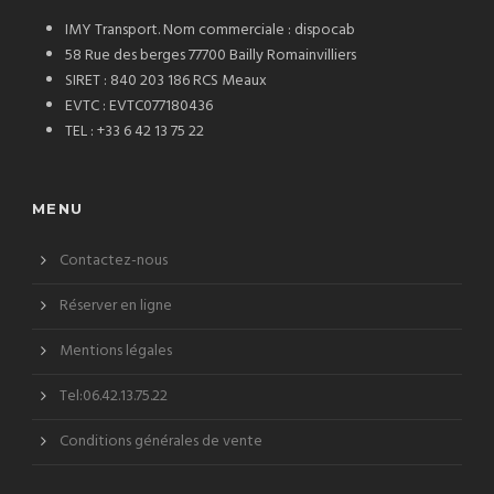
IMY Transport. Nom commerciale : dispocab
58 Rue des berges 77700 Bailly Romainvilliers
SIRET : 840 203 186 RCS Meaux
EVTC : EVTC077180436
TEL : +33 6 42 13 75 22
MENU
Contactez-nous
Réserver en ligne
Mentions légales
Tel:06.42.13.75.22
Conditions générales de vente