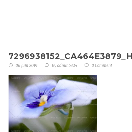
7296938152_ca
7296938152_CA464E3879_
06 Juin 2019
By
admin5324
0 Comment