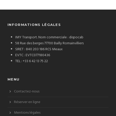
INFORMATIONS LÉGALES
IMY Transport. Nom commerciale : dispocab
58 Rue des berges 77700 Bailly Romainvilliers
SIRET : 840 203 186 RCS Meaux
EVTC : EVTC077180436
TEL : +33 6 42 13 75 22
MENU
Contactez-nous
Réserver en ligne
Mentions légales